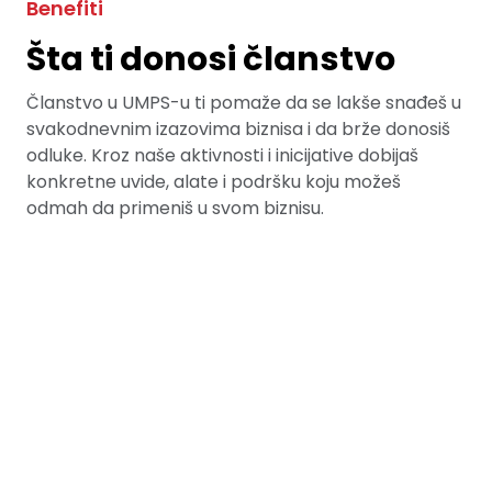
Benefiti
Šta ti donosi članstvo
Članstvo u UMPS-u ti pomaže da se lakše snađeš u
svakodnevnim izazovima biznisa i da brže donosiš
odluke. Kroz naše aktivnosti i inicijative dobijaš
konkretne uvide, alate i podršku koju možeš
odmah da primeniš u svom biznisu.