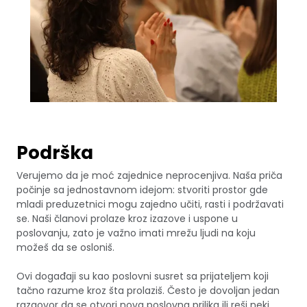
Podrška
Verujemo da je moć zajednice neprocenjiva. Naša priča
počinje sa jednostavnom idejom: stvoriti prostor gde
mladi preduzetnici mogu zajedno učiti, rasti i podržavati
se. Naši članovi prolaze kroz izazove i uspone u
poslovanju, zato je važno imati mrežu ljudi na koju
možeš da se osloniš.
Ovi događaji su kao poslovni susret sa prijateljem koji
tačno razume kroz šta prolaziš. Često je dovoljan jedan
razgovor da se otvori nova poslovna prilika ili reši neki