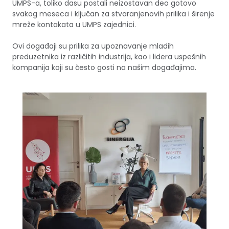
UMPS-a, toliko dasu postali neizostavan deo gotovo
svakog meseca i ključan za stvaranjenovih prilika i širenje
mreže kontakata u UMPS zajednici.
Ovi događaji su prilika za upoznavanje mladih
preduzetnika iz različitih industrija, kao i lidera uspešnih
kompanija koji su često gosti na našim događajima.