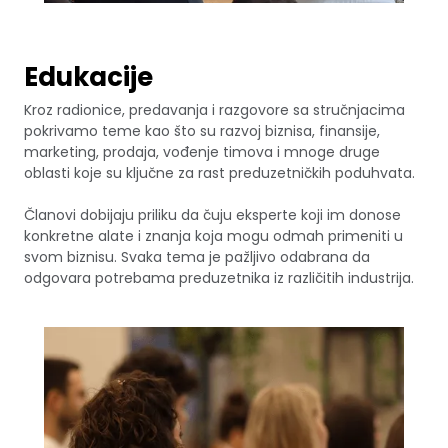
Edukacije
Kroz radionice, predavanja i razgovore sa stručnjacima
pokrivamo teme kao što su razvoj biznisa, finansije,
marketing, prodaja, vođenje timova i mnoge druge
oblasti koje su ključne za rast preduzetničkih poduhvata.
Članovi dobijaju priliku da čuju eksperte koji im donose
konkretne alate i znanja koja mogu odmah primeniti u
svom biznisu. Svaka tema je pažljivo odabrana da
odgovara potrebama preduzetnika iz različitih industrija.