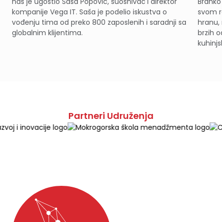
nas je ugostio Saša Popović, suosnivač i direktor
Branko 
kompanije Vega IT. Saša je podelio iskustva o
svom re
vođenju tima od preko 800 zaposlenih i saradnji sa
hranu,
globalnim klijentima.
brzih 
kuhinj
Partneri Udruženja