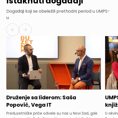
Istaknuti događaji
Događaji koji se obeležili prethodni period u UMPS-
u.
Druženje sa liderom: Saša
UMPS
Popović, Vega IT
knji
Preduzetničke priče odvele su nas u Novi Sad, gde
U okvi