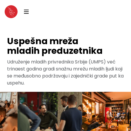
Uspešna mreža
mladih preduzetnika
Udruženje mladih privrednika Srbije (UMPS) već
trinaest godina gradi snažnu mrežu mladih ljudi koji
se međusobno podržavaju i zajednički grade put ka
uspehu.