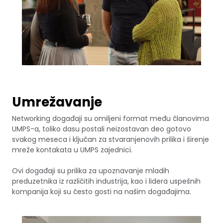
Umrežavanje
Networking događaji su omiljeni format među članovima
UMPS-a, toliko dasu postali neizostavan deo gotovo
svakog meseca i ključan za stvaranjenovih prilika i širenje
mreže kontakata u UMPS zajednici.
Ovi događaji su prilika za upoznavanje mladih
preduzetnika iz različitih industrija, kao i lidera uspešnih
kompanija koji su često gosti na našim događajima.