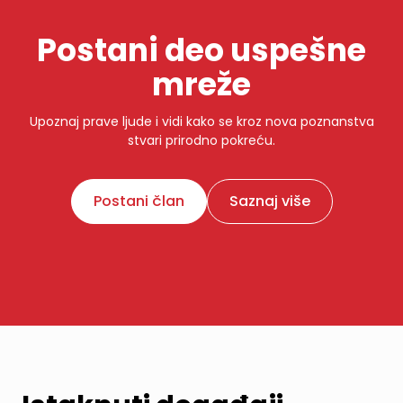
Postani deo uspešne
mreže
Upoznaj prave ljude i vidi kako se kroz nova poznanstva
stvari prirodno pokreću.
Postani član
Saznaj više