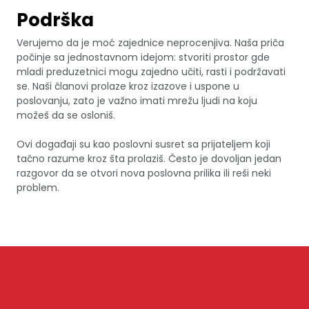
Podrška
Verujemo da je moć zajednice neprocenjiva. Naša priča
počinje sa jednostavnom idejom: stvoriti prostor gde
mladi preduzetnici mogu zajedno učiti, rasti i podržavati
se. Naši članovi prolaze kroz izazove i uspone u
poslovanju, zato je važno imati mrežu ljudi na koju
možeš da se osloniš.
Ovi događaji su kao poslovni susret sa prijateljem koji
tačno razume kroz šta prolaziš. Često je dovoljan jedan
razgovor da se otvori nova poslovna prilika ili reši neki
problem.