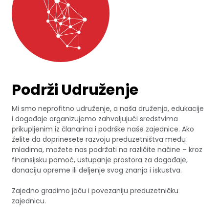
Podrži Udruženje
Mi smo neprofitno udruženje, a naša druženja, edukacije
i događaje organizujemo zahvaljujući sredstvima
prikupljenim iz članarina i podrške naše zajednice. Ako
želite da doprinesete razvoju preduzetništva među
mladima, možete nas podržati na različite načine – kroz
finansijsku pomoć, ustupanje prostora za događaje,
donaciju opreme ili deljenje svog znanja i iskustva.
Zajedno gradimo jaču i povezaniju preduzetničku
zajednicu.