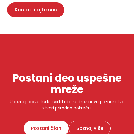
Kontaktirajte nas
Postani deo uspešne
mreže
Upoznaj prave ljude i vidi kako se kroz nova poznanstva
stvari prirodno pokreću.
Postani član
Saznaj više