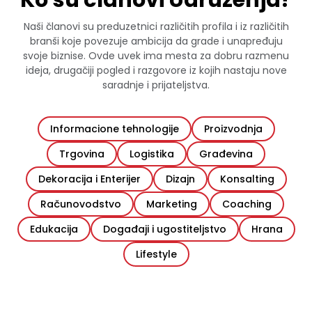
Naši članovi su preduzetnici različitih profila i iz različitih
branši koje povezuje ambicija da grade i unapređuju
svoje biznise. Ovde uvek ima mesta za dobru razmenu
ideja, drugačiji pogled i razgovore iz kojih nastaju nove
saradnje i prijateljstva.
Informacione tehnologije
Proizvodnja
Trgovina
Logistika
Građevina
Dekoracija i Enterijer
Dizajn
Konsalting
Računovodstvo
Marketing
Coaching
Edukacija
Događaji i ugostiteljstvo
Hrana
Lifestyle